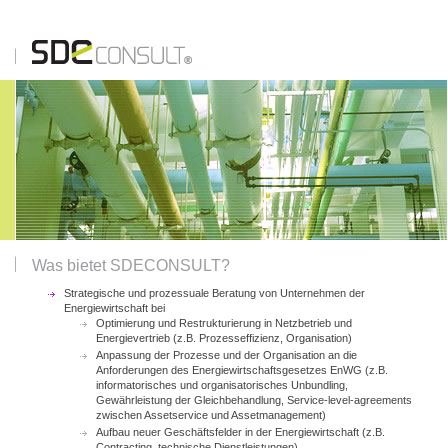
Was bietet SDECONSULT?
Strategische und prozessuale Beratung von Unternehmen der
Energiewirtschaft bei
Optimierung und Restrukturierung in Netzbetrieb und
Energievertrieb (z.B. Prozesseffizienz, Organisation)
Anpassung der Prozesse und der Organisation an die
Anforderungen des Energiewirtschaftsgesetzes EnWG (z.B.
informatorisches und organisatorisches Unbundling,
Gewährleistung der Gleichbehandlung, Service-level-agreements
zwischen Assetservice und Assetmanagement)
Aufbau neuer Geschäftsfelder in der Energiewirtschaft (z.B.
Contracting, technische Dienstleistungen)